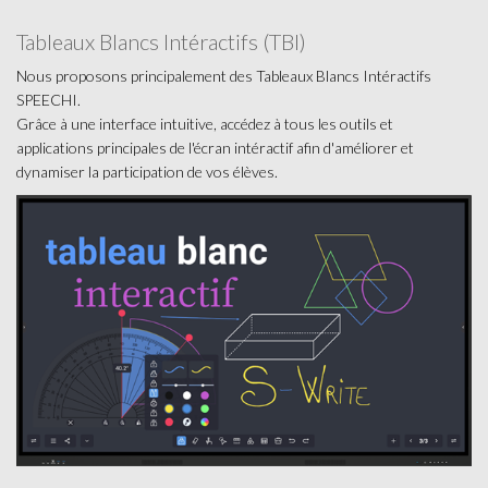
Tableaux Blancs Intéractifs (TBI)
Nous proposons principalement des Tableaux Blancs Intéractifs
SPEECHI.
Grâce à une interface intuitive, accédez à tous les outils et
applications principales de l'écran intéractif afin d'améliorer et
dynamiser la participation de vos élèves.